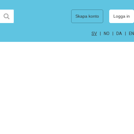
Skapa konto
Logga in
SV
NO
DA
EN