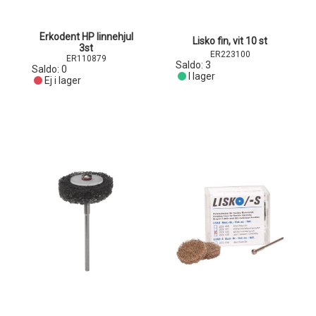
Erkodent HP linnehjul
Lisko fin, vit 10 st
3st
ER223100
ER110879
Saldo:
3
Saldo:
0
I lager
Ej i lager