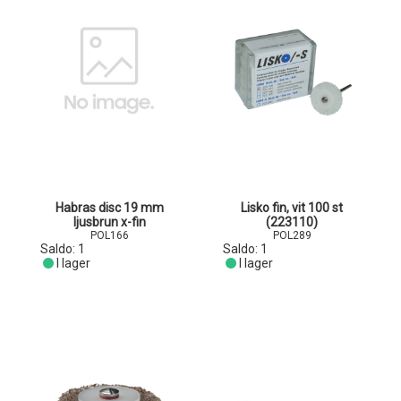
Habras disc 19 mm
Lisko fin, vit 100 st
ljusbrun x-fin
(223110)
POL166
POL289
Saldo:
1
Saldo:
1
I lager
I lager