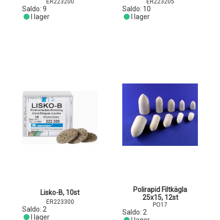
ER223200
ER223205
Saldo:
9
Saldo:
10
I lager
I lager
Polirapid Filtkägla
Lisko-B, 10st
25x15, 12st
ER223300
PO17
Saldo:
2
Saldo:
2
I lager