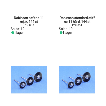
Robinson soft no.11
Robinson standard stiff
mjuk, 144 st
no.11 hård, 144 st
POL050
POL051
Saldo:
19
Saldo:
19
I lager
I lager