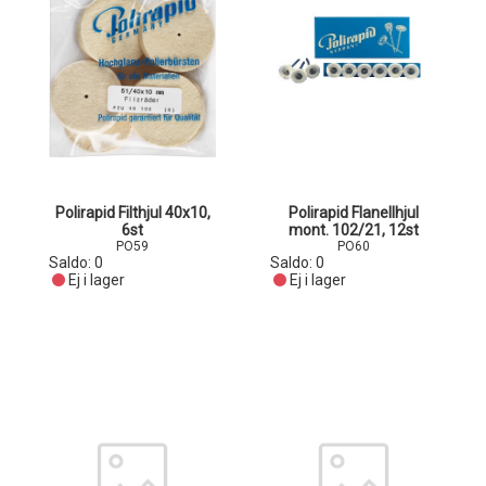
Polirapid Filthjul 40x10,
Polirapid Flanellhjul
6st
mont. 102/21, 12st
PO59
PO60
Saldo:
0
Saldo:
0
Ej i lager
Ej i lager