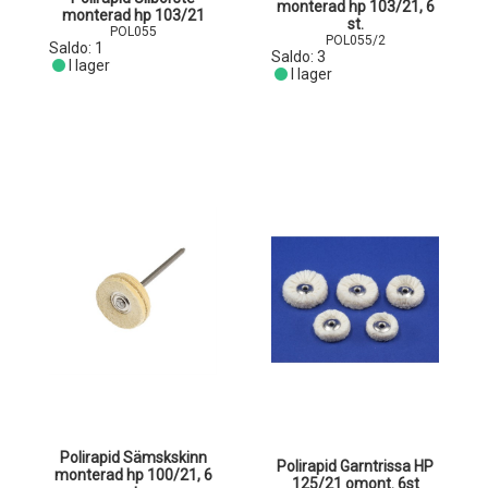
monterad hp 103/21, 6
monterad hp 103/21
st.
POL055
POL055/2
Saldo:
1
Saldo:
3
I lager
I lager
Polirapid Sämskskinn
Polirapid Garntrissa HP
monterad hp 100/21, 6
125/21 omont. 6st