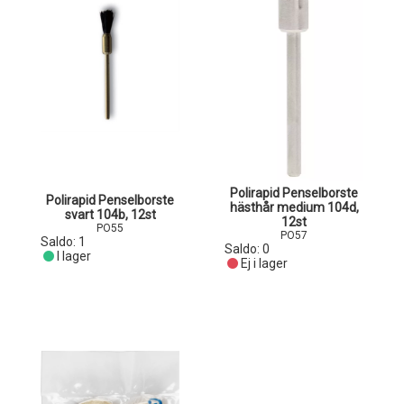
Polirapid Penselborste
Polirapid Penselborste
hästhår medium 104d,
svart 104b, 12st
12st
PO55
PO57
Saldo:
1
Saldo:
0
I lager
Ej i lager