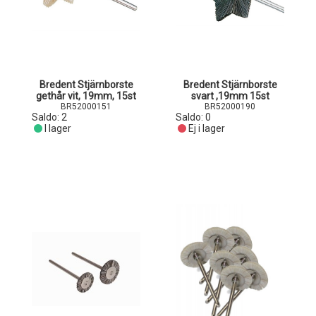
Bredent Stjärnborste
Bredent Stjärnborste
gethår vit, 19mm, 15st
svart ,19mm 15st
BR52000151
BR52000190
Saldo:
2
Saldo:
0
I lager
Ej i lager