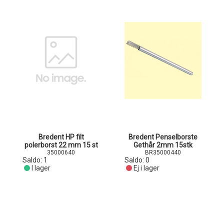
Bredent HP filt
Bredent Penselborste
polerborst 22 mm 15 st
Gethår 2mm 15stk
35000640
BR35000440
Saldo:
1
Saldo:
0
I lager
Ej i lager