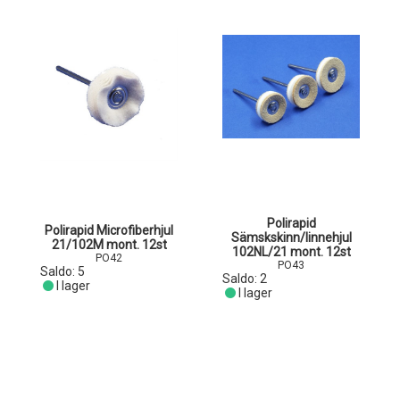
Polirapid
Polirapid Microfiberhjul
Sämskskinn/linnehjul
21/102M mont. 12st
102NL/21 mont. 12st
PO42
PO43
Saldo:
5
Saldo:
2
I lager
I lager