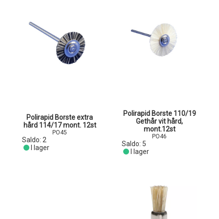
Polirapid Borste 110/19
Polirapid Borste extra
Gethår vit hård,
hård 114/17 mont. 12st
mont.12st
PO45
PO46
Saldo:
2
Saldo:
5
I lager
I lager