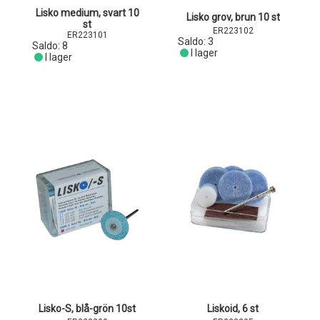
Lisko medium, svart 10
Lisko grov, brun 10 st
st
ER223102
ER223101
Saldo:
3
Saldo:
8
I lager
I lager
Lisko-S, blå-grön 10st
Liskoid, 6 st