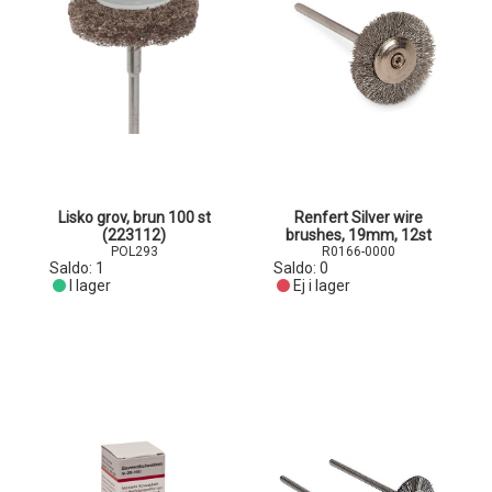
Lisko grov, brun 100 st
Renfert Silver wire
(223112)
brushes, 19mm, 12st
POL293
R0166-0000
Saldo:
1
Saldo:
0
I lager
Ej i lager