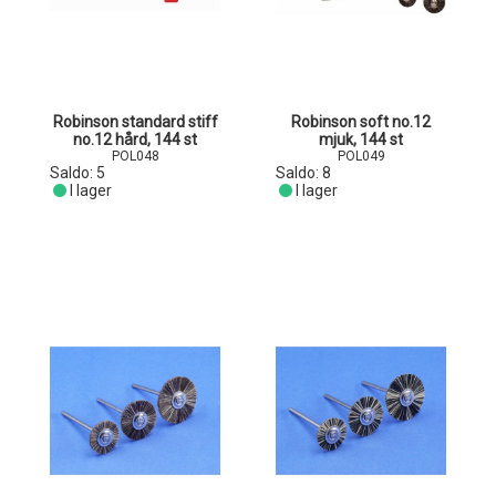
Robinson standard stiff
Robinson soft no.12
no.12 hård, 144 st
mjuk, 144 st
POL048
POL049
Saldo:
5
Saldo:
8
I lager
I lager