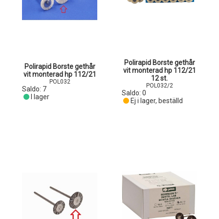
Polirapid Borste gethår
Polirapid Borste gethår
vit monterad hp 112/21
vit monterad hp 112/21
12 st.
POL032
POL032/2
Saldo:
7
Saldo:
0
I lager
Ej i lager, beställd