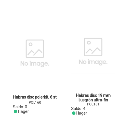
Habras disc 19 mm
Habras disc polerkit, 6 st
ljusgrön ultra-fin
POL160
POL161
Saldo:
0
Saldo:
4
I lager
I lager