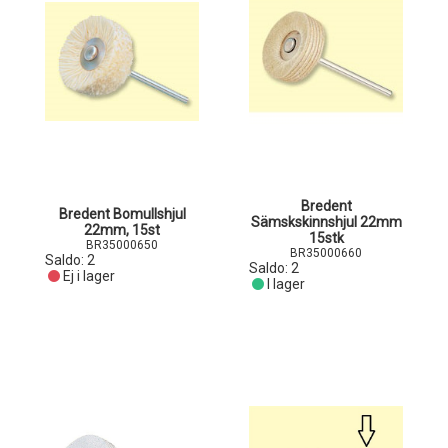
Bredent
Bredent Bomullshjul
Sämskskinnshjul 22mm
22mm, 15st
15stk
BR35000650
BR35000660
Saldo:
2
Saldo:
2
Ej i lager
I lager