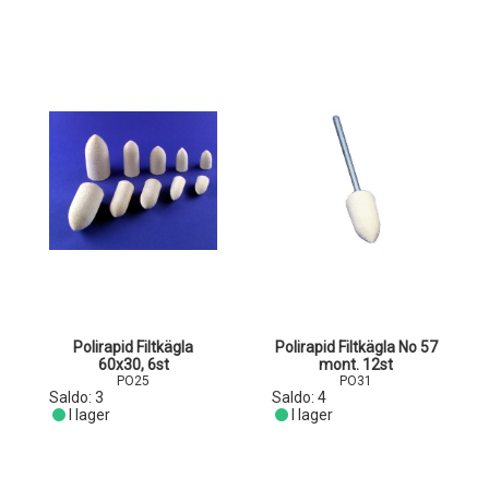
Polirapid Filtkägla
Polirapid Filtkägla No 57
60x30, 6st
mont. 12st
PO25
PO31
Saldo:
3
Saldo:
4
I lager
I lager