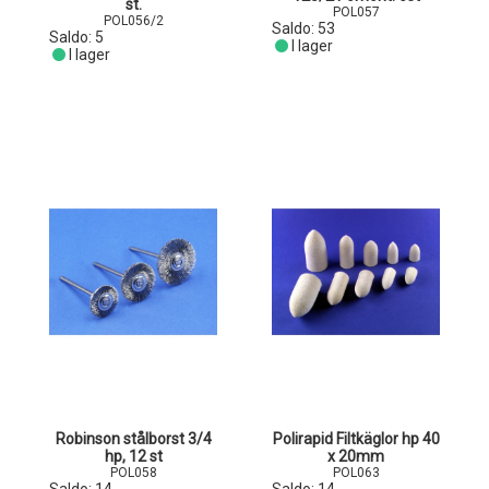
st.
POL057
POL056/2
Saldo:
53
Saldo:
5
I lager
I lager
Robinson stålborst 3/4
Polirapid Filtkäglor hp 40
hp, 12 st
x 20mm
POL058
POL063