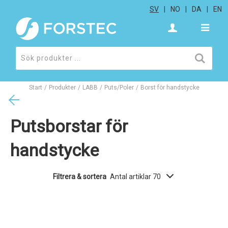
SV
NO
DA
EN
Start
/
Produkter
/
LABB
/
Puts/Poler
/
Borst för handstycke
Putsborstar för
handstycke
Filtrera & sortera
Antal artiklar 70