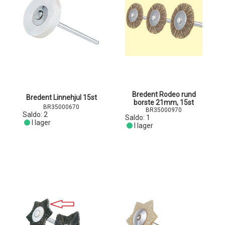
Bredent Rodeo rund
Bredent Linnehjul 15st
borste 21mm, 15st
BR35000670
BR35000970
Saldo:
2
Saldo:
1
I lager
I lager