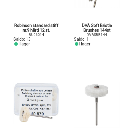
Robinson standard stiff
DVA Soft Bristle
nr.9 hård 12 st.
Brushes 144st
BU06014
DVASBB144
Saldo:
13
Saldo:
1
I lager
I lager