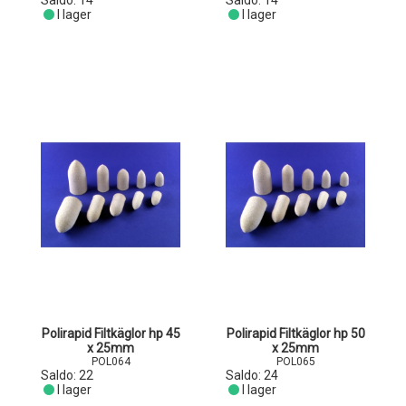
Saldo:
14
Saldo:
14
I lager
I lager
Polirapid Filtkäglor hp 45
Polirapid Filtkäglor hp 50
x 25mm
x 25mm
POL064
POL065
Saldo:
22
Saldo:
24
I lager
I lager