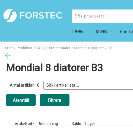
LABB
Produkter
KLINIK
Kundse
Start
/
Produkter
/
LABB
/
Proteständer
/
Mondial 8 diatorer
/
B3
Mondial 8 diatorer B3
Antal artiklar
10
Artikelkod
Benämning
Saldo
I lager