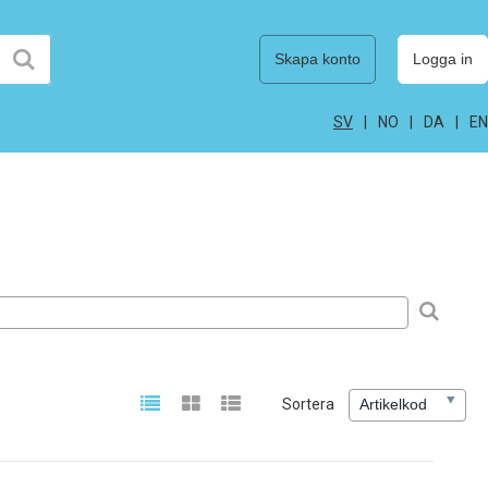
Skapa konto
Logga in
SV
NO
DA
EN
Sortera
Artikelkod