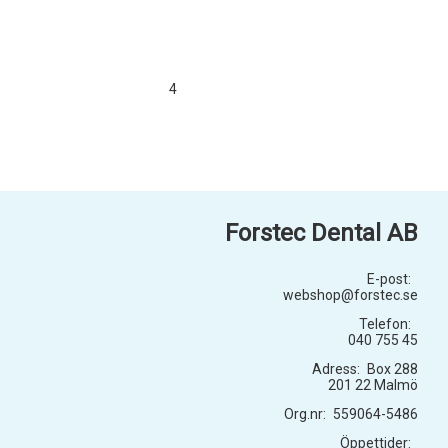
4
Forstec Dental AB
E-post:
webshop@forstec.se
Telefon:
040 755 45
Adress:
Box 288
201 22 Malmö
Org.nr:
559064-5486
Öppettider: