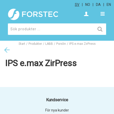
SV
NO
DA
EN
Start
/
Produkter
/
LABB
/
Porslin
/
IPS e.max ZirPress
IPS e.max ZirPress
Kundservice
För nya kunder