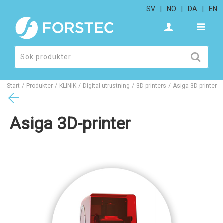
SV
NO
DA
EN
Start
/
Produkter
/
KLINIK
/
Digital utrustning
/
3D-printers
/
Asiga 3D-printer
Asiga 3D-printer