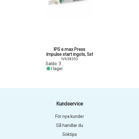
IPS e.max Press
Impulse start ingots, 5st
IV638203
Saldo:
3
I lager
Kundservice
För nya kunder
Så handlar du
Söktips