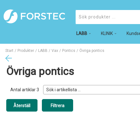
LABB
Produkter
KLINIK
Kundse
Start
/
Produkter
/
LABB
/
Vax
/
Pontics
/
Övriga pontics
Övriga pontics
Antal artiklar
3