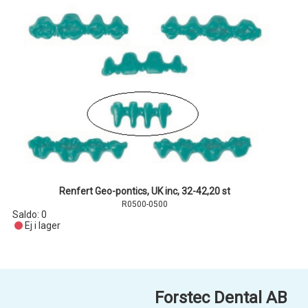
Renfert Geo-pontics, UK inc, 32-42,20 st
R0500-0500
Saldo:
0
Ej i lager
Forstec Dental AB