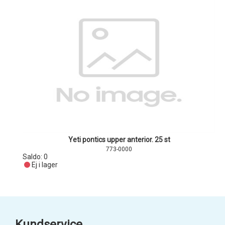
Yeti pontics upper anterior. 25 st
773-0000
Saldo:
0
Ej i lager
Kundservice