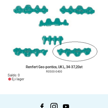
Renfert Geo-pontics, UK L, 34-37,20st
R0500-0400
Saldo:
0
Ej i lager