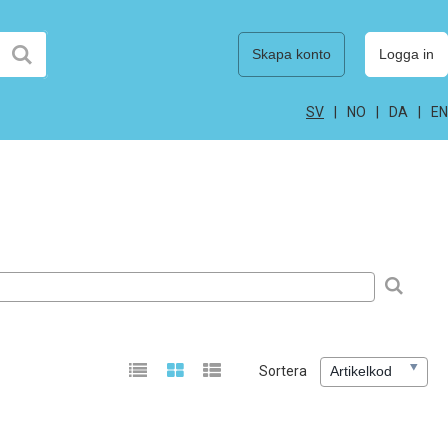
Skapa konto
Logga in
SV
NO
DA
EN
Sortera
Artikelkod