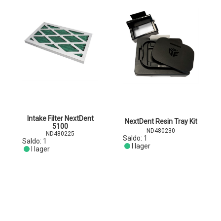
Intake Filter NextDent
NextDent Resin Tray Kit
5100
ND480230
ND480225
Saldo:
1
Saldo:
1
I lager
I lager