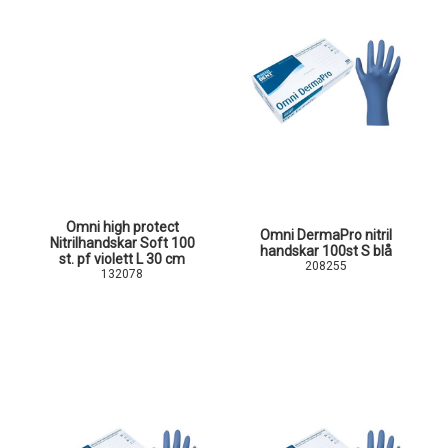
Omni high protect
Omni DermaPro nitril
Nitrilhandskar Soft 100
handskar 100st S blå
st. pf violett L 30 cm
208255
132078