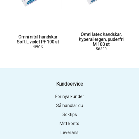
Omni latex handskar,
Omni nitril handskar
hyperallergen, puderfri
Soft L violet PF 100 st
M 100 st
49610
58399
Kundservice
För nya kunder
Så handlar du
Söktips
Mitt konto
Leverans