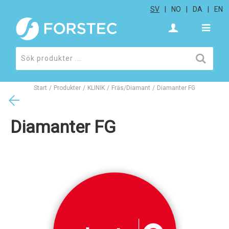
SV
NO
DA
EN
Start
/
Produkter
/
KLINIK
/
Fräs/Diamant
/
Diamanter FG
Diamanter FG