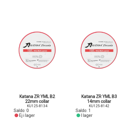
Katana ZR YML B2
Katana ZR YML B3
22mm collar
14mm collar
KU125-8134
KU125-8142
Saldo:
0
Saldo:
1
Ej i lager
I lager