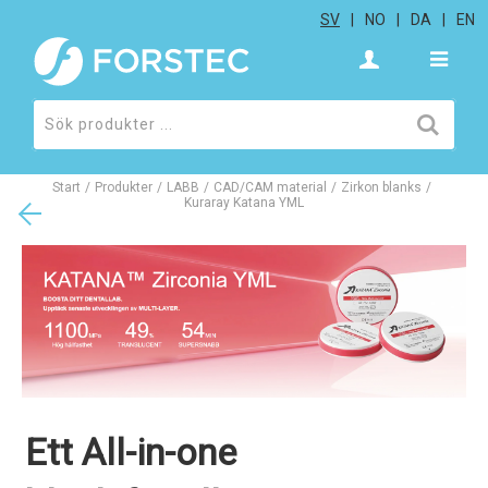
SV
NO
DA
EN
Start
/
Produkter
/
LABB
/
CAD/CAM material
/
Zirkon blanks
/
Kuraray Katana YML
Ett All-in-one