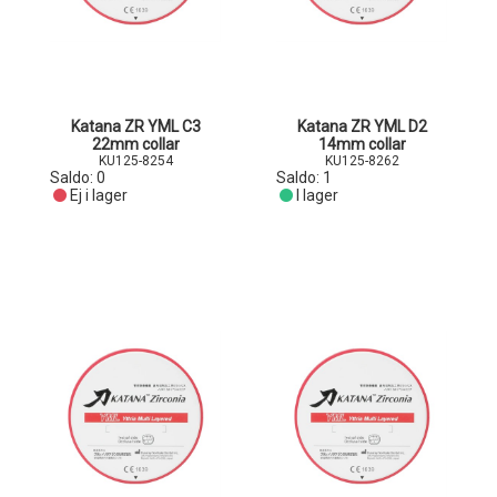
Katana ZR YML C3
Katana ZR YML D2
22mm collar
14mm collar
KU125-8254
KU125-8262
Saldo:
0
Saldo:
1
Ej i lager
I lager