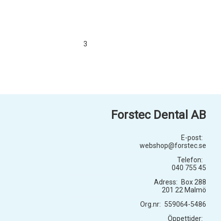
3
Forstec Dental AB
E-post:
webshop@forstec.se
Telefon:
040 755 45
Adress:
Box 288
201 22 Malmö
Org.nr:
559064-5486
Öppettider: