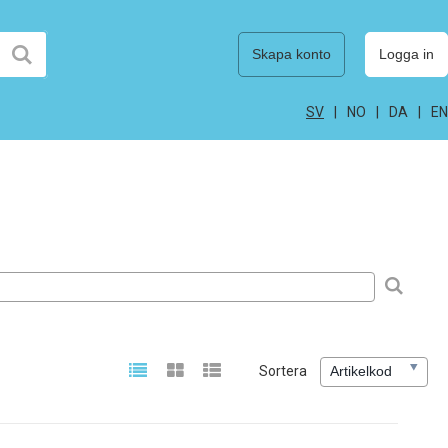
Skapa konto
Logga in
SV
NO
DA
EN
Sortera
Artikelkod