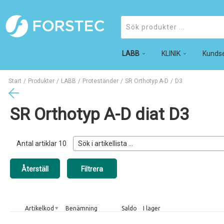
LABB
Produkter
KLINIK
Kundse
Start
/
Produkter
/
LABB
/
Proteständer
/
SR Orthotyp A-D
/
D3
SR Orthotyp A-D diat D3
Antal artiklar
10
Artikelkod
Benämning
Saldo
I lager