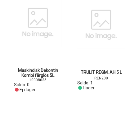
Maskindisk Dekontin
TRULIT REGM. AH 5 L
Kombi färglös 5L
REN200
10008035
Saldo:
1
Saldo:
0
I lager
Ej i lager