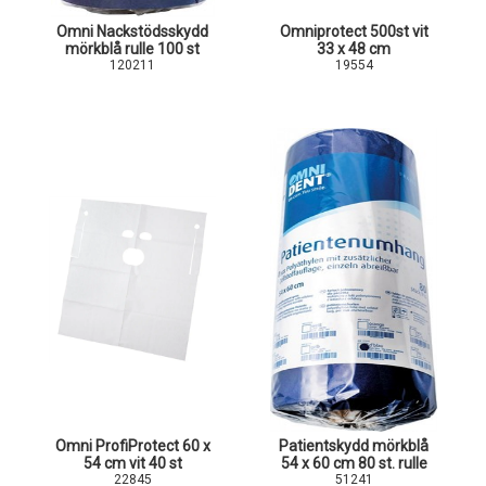
Omni Nackstödsskydd
Omniprotect 500st vit
mörkblå rulle 100 st
33 x 48 cm
120211
19554
Omni ProfiProtect 60 x
Patientskydd mörkblå
54 cm vit 40 st
54 x 60 cm 80 st. rulle
22845
51241