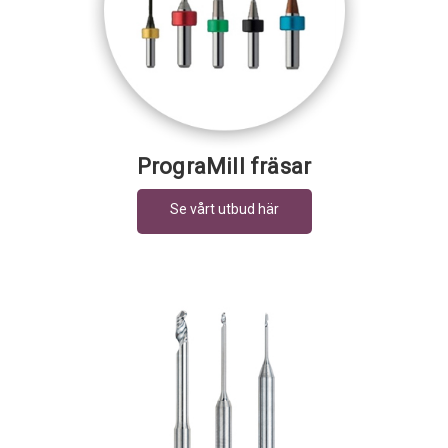
PrograMill fräsar