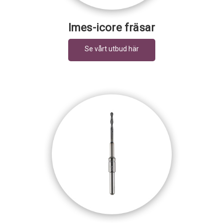
Imes-icore fräsar