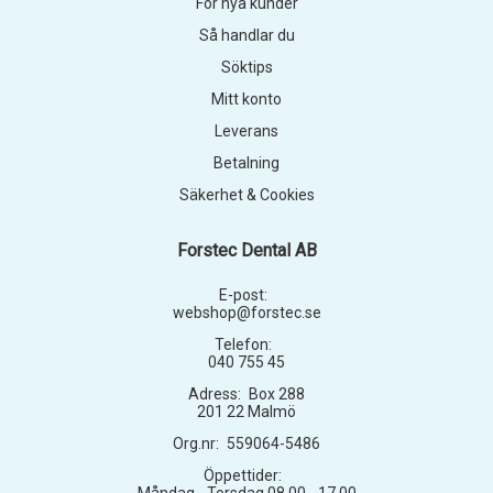
För nya kunder
Så handlar du
Söktips
Mitt konto
Leverans
Betalning
Säkerhet & Cookies
Forstec Dental AB
E-post:
webshop@forstec.se
Telefon:
040 755 45
Adress:
Box 288
201 22 Malmö
Org.nr:
559064-5486
Öppettider: