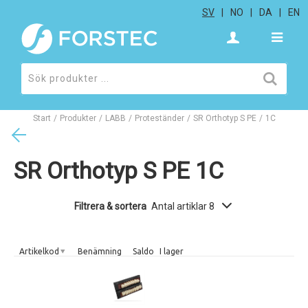
SV
NO
DA
EN
Start
/
Produkter
/
LABB
/
Proteständer
/
SR Orthotyp S PE
/
1C
SR Orthotyp S PE 1C
Filtrera & sortera
Antal artiklar 8
Artikelkod
Benämning
Saldo
I lager