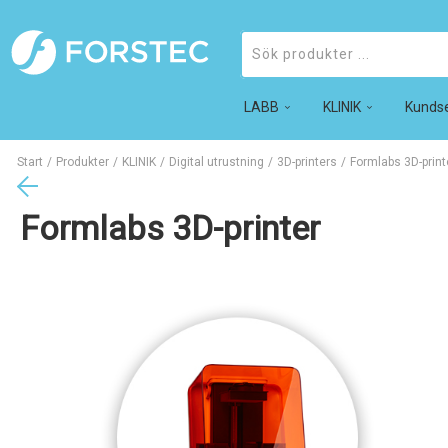
LABB
Produkter
KLINIK
Kundse
Start
/
Produkter
/
KLINIK
/
Digital utrustning
/
3D-printers
/
Formlabs 3D-print
Formlabs 3D-printer