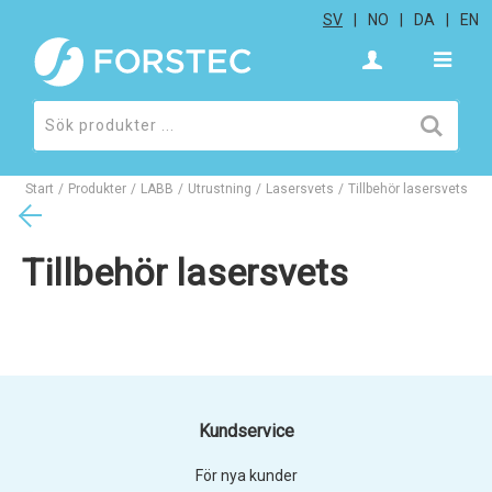
SV
NO
DA
EN
Start
/
Produkter
/
LABB
/
Utrustning
/
Lasersvets
/
Tillbehör lasersvets
Tillbehör lasersvets
Kundservice
För nya kunder