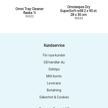
Omniwipes Dry
Omni Tray Cleaner
SuperSoft refill 2 x 90 st.
flaska 1l
28 x 30 cm
93022
95533
Kundservice
För nya kunder
Så handlar du
Söktips
Mitt konto
Leverans
Betalning
Säkerhet & Cookies