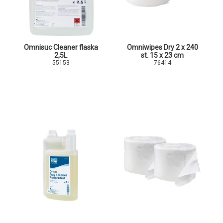
Omnisuc Cleaner flaska
Omniwipes Dry 2 x 240
2,5L
st. 15 x 23 cm
55153
76414