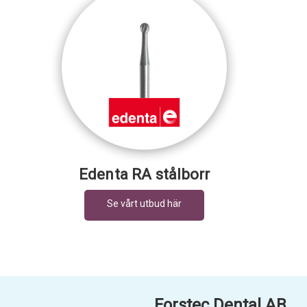
Edenta RA stålborr
Forstec Dental AB