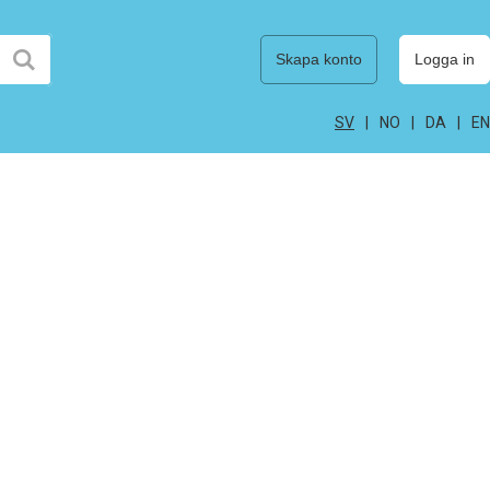
Skapa konto
Logga in
SV
NO
DA
EN