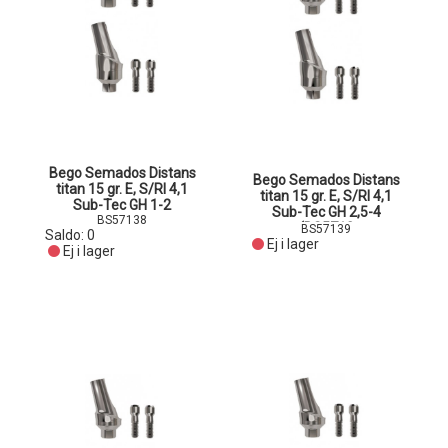
Bego Semados Distans
Bego Semados Distans
titan 15 gr. E, S/RI 4,1
titan 15 gr. E, S/RI 4,1
Sub-Tec GH 1-2
Sub-Tec GH 2,5-4
BS57138
(BS5713
BS57139
Saldo:
0
Ej i lager
Ej i lager