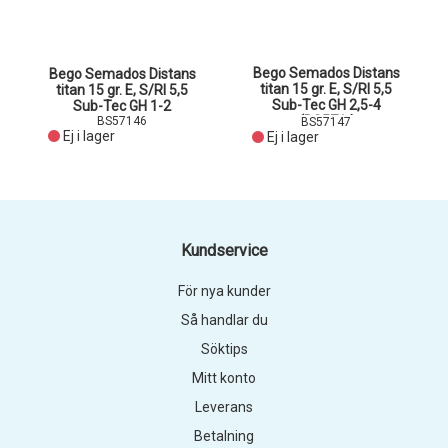
Bego Semados Distans
Bego Semados Distans
titan 15 gr. E, S/RI 5,5
titan 15 gr. E, S/RI 5,5
Sub-Tec GH 2,5-4
Sub-Tec GH 1-2
(BS5714
BS57146
BS57147
Ej i lager
Ej i lager
Kundservice
För nya kunder
Så handlar du
Söktips
Mitt konto
Leverans
Betalning