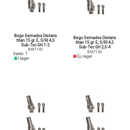
Bego Semados Distans
Bego Semados Distans
titan 15 gr. E, S/RI 4,5
titan 15 gr. E, S/RI 4,5
Sub-Tec GH 1-2
Sub-Tec GH 2,5-4
BS57142
(BS5714
BS57143
Saldo:
1
Ej i lager
I lager