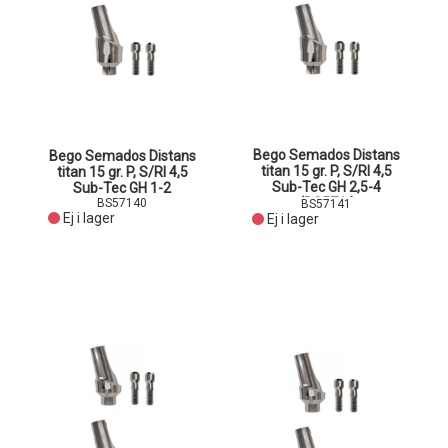
Bego Semados Distans
Bego Semados Distans
titan 15 gr. P, S/RI 4,5
titan 15 gr. P, S/RI 4,5
Sub-Tec GH 2,5-4
Sub-Tec GH 1-2
(BS5714
BS57140
BS57141
Ej i lager
Ej i lager