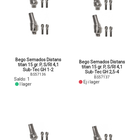
Bego Semados Distans
Bego Semados Distans
titan 15 gr. P, S/RI 4,1
titan 15 gr. P, S/RI 4,1
Sub-Tec GH 1-2
Sub-Tec GH 2,5-4
BS57136
(BS5713
BS57137
Saldo:
1
Ej i lager
I lager